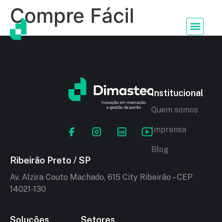
Compre Fácil
Institucional
Quem somos
Imprensa
Blog
Ribeirão Preto / SP
Av. Alzira Couto Machado, 615 City Ribeirão – CEP
14021-130
Soluções
Setores