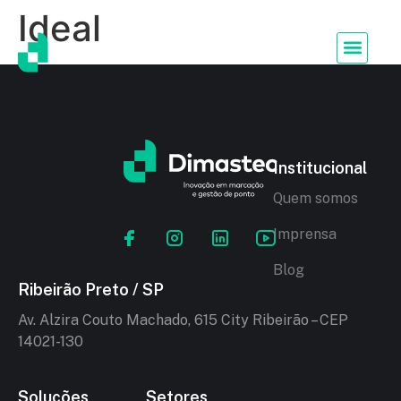
Ideal
Institucional
Quem somos
Imprensa
Blog
Ribeirão Preto / SP
Av. Alzira Couto Machado, 615 City Ribeirão – CEP
14021-130
Soluções
Setores