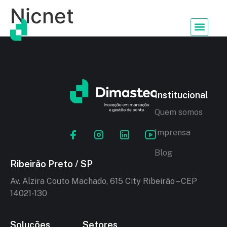
Nicnet
Institucional
Quem somos
Imprensa
Blog
Ribeirão Preto / SP
Av. Alzira Couto Machado, 615 City Ribeirão – CEP
14021-130
Soluções
Setores