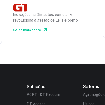
Inovações na Dimastec: como a IA
revoluciona a gestão de EPIs e ponto
Saiba mais sobre
Soluções
Setores
PCPT – DT Faceum
Agronegóci
DT Access
Usinas